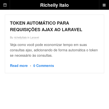
R
Richelly Italo
i
c
h
e
TOKEN AUTOMÁTICO PARA
l
REQUISIÇÕES AJAX AO LARAVEL
l
y
By
richellyitalo
in
Laravel
I
Veja como você pode economizar tempo em suas
t
consultas ajax, adicionando de forma automática o token
a
se necessário às consultas.
l
o
Read more
•
0 Comments
|
D
e
s
e
n
v
o