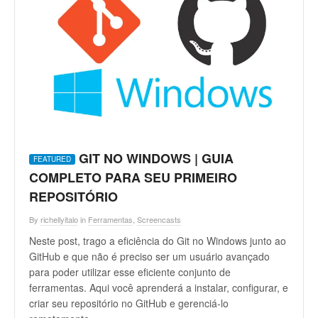
l
v
e
d
o
r
W
e
b
GIT NO WINDOWS | GUIA
COMPLETO PARA SEU PRIMEIRO
REPOSITÓRIO
By
richellyitalo
in
Ferramentas
,
Screencasts
Neste post, trago a eficiência do Git no Windows junto ao
GitHub e que não é preciso ser um usuário avançado
para poder utilizar esse eficiente conjunto de
ferramentas. Aqui você aprenderá a instalar, configurar, e
criar seu repositório no GitHub e gerenciá-lo