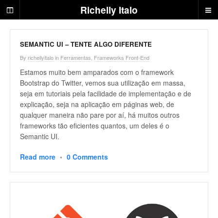
R
Richelly Italo
i
c
h
e
SEMANTIC UI – TENTE ALGO DIFERENTE
l
By
richellyitalo
in
Ferramentas
,
Frameworks Front-End
l
Estamos muito bem amparados com o framework
y
Bootstrap do Twitter, vemos sua utilização em massa,
I
seja em tutoriais pela facilidade de implementação e de
t
explicação, seja na aplicação em páginas web, de
a
qualquer maneira não pare por aí, há muitos outros
l
o
frameworks tão eficientes quantos, um deles é o
|
Semantic UI.
D
e
Read more
•
0 Comments
s
e
n
v
o